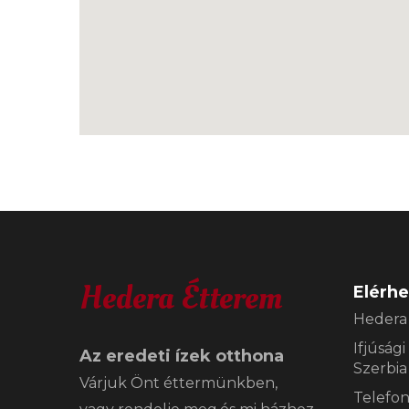
Hedera Étterem
Elérh
Hedera
Ifjúsági
Az eredeti ízek otthona
Szerbia
Várjuk Önt éttermünkben,
Telefon