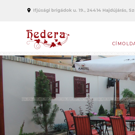
Ifjúsági brigádok u. 19., 24414 Hajdújárás, S
CÍMOLD