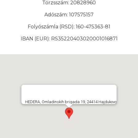
Törzsszám: 20828960
Adószám: 107575157
Folyószámla (RSD): 160-475363-81
IBAN (EUR): RS35220403020001016871
HEDERA, Omladinskih brigada 19, 24414 Hajdukovo