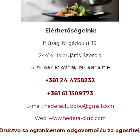
Elérhetőségeink:
Ifjúsági brigádok u. 19.
24414 Hajdújárás,
Szerbia
GPS:
46° 6' 47" N, 19° 48' 41" E
+381 24 4758232
+381 61 1509773
E-mail:
hederaclubdoo@gmail.com
Web:
www.hedera-club.com
Društvo sa ograničenom odgovornošću za ugostitel