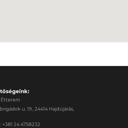
etőségeink:
 Étterem
 brigádok u. 19., 24414 Hajdújárás,
: +381 24 4758232