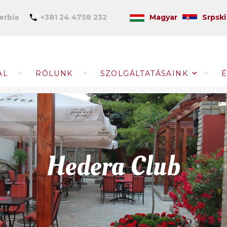
zerbia
+381 24 4758 232
Magyar
Srpski
AL
RÓLUNK
SZOLGÁLTATÁSAINK
Hedera Club